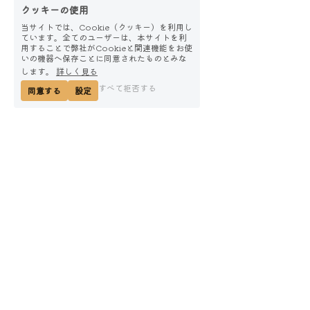
クッキーの使用
当サイトでは、Cookie（クッキー）を利用し
ています。全てのユーザーは、本サイトを利
用することで弊社がCookieと関連機能をお使
いの機器へ保存ことに同意されたものとみな
します。
詳しく見る
すべて拒否する
同意する
設定
Top
理事長メッセージ
法人概要
採用情報
総合お問合せ