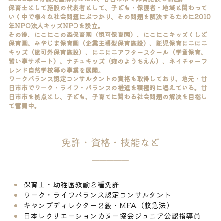
保育士として施設の代表者として、子ども・保護者・地域と関わって
いく中で様々な社会問題にぶつかり、その問題を解決するために2010
年NPO法人キッズNPOを設立。
その後、にこにこの森保育園（認可保育園）、にこにこキッズくしど
保育園、みやじま保育園（企業主導型保育施設）、託児保育にこにこ
キッズ（認可外保育施設）、にこにこアフタースクール（学童保育、
習い事サポート）、ナチュキッズ（森のようちえん）、ネイチャーフ
レンド自然学校等の事業を展開。
ワークバランス認定コンサルタントの資格も取得しており、地元・廿
日市市で
ワーク・ライフ・バランスの推進を積極的に唱えている。廿
日市市を拠点とし、子ども、子育てに関わる社会問題の解決を目指し
て奮闘中。
免許・資格・技能など
＿＿＿＿＿
保育士・幼稚園教諭２種免許
ワーク・ライフバランス認定コンサルタント
キャンプディレクター２級・MFA（救急法）
日本レクリエーションカヌー協会ジュニア公認指導員