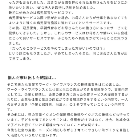
【にこぷらす】串戸保育園
募集中のプログラム
検索
【にこぷらす】宮島こども園
活動レポート
【にこぷらす】キッズサポートniconico
学校向け情報
活動を支援する
団体向け情報