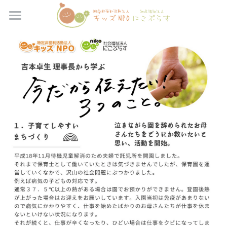
×
ブログカテゴリー
TOP
寄付のお願い
すべてのカテゴリ
運営保育園
《自然学校》募集中プログラム
理事長より
《自然学校》受付終了・プログラムレポート
【NPO】にこにこの森保育園
【NPO】にこにこキッズくしど保育園
法人概要
理事長メッセージ
【NPO】ひだまり保育園
給食室より
【NPO】にこにこアフタースクールくしど
ネイチャーフレンド自然学校
【NPO】にこにこアフタースクールおおの
Recruit
にこにこアドベンチャー教育プログラム
【NPO】ネイチャーフレンド自然学校
持ち物等のご案内
お問い合わせ