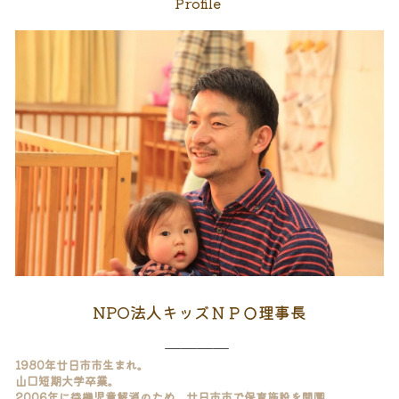
Profile 
NPO法人キッズＮＰＯ理事長
＿＿＿＿
1980年廿日市市生まれ。
山口短期大学卒業。
2006年に待機児童解消のため、廿日市市で保育施設を開園。