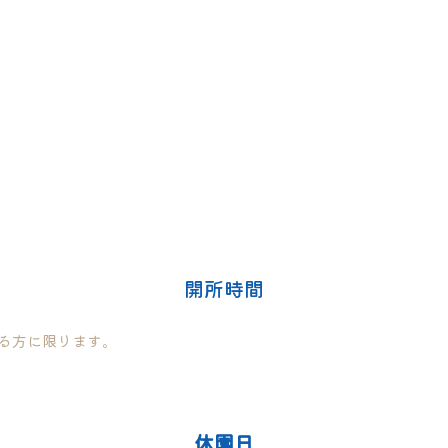
Overview
方にあった保育サービスの提供。
開所時間
る方に限ります。
休園日