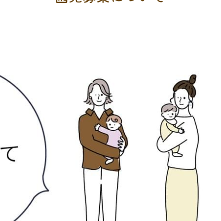
Recruitment of kindergarten children