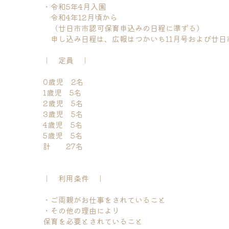
・令和5年4月入園
　令和4年12月頃から
　（廿日市市認可保育申込みの日程に準ずる）
　申し込み日程は、広報はつかいち11月号および廿
｜　定員　｜
0歳児　2名
1歳児　5名
2歳児　5名
3歳児　5名
4歳児　5名
5歳児　5名
計　　27名
｜　利用条件　｜
・ご両親がお仕事をされていること
・その他の理由により
保育を必要とされていること