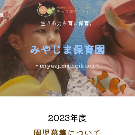
要
生きる力を育む保育。
みやじま保育園
- miyazjima hoikuen -
2023年度
園児募集について