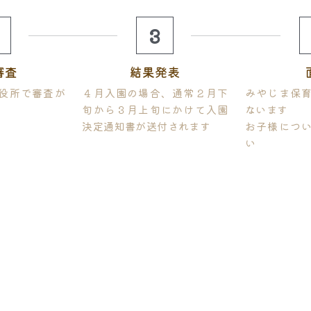
3
審査
結果発表
役所で審査が
４月入園の場合、通常２月下
みやじま保
旬から３月上旬にかけて入園
ないます
決定通知書が送付されます
お子様につ
い