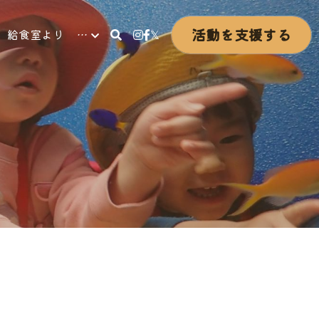
活動を支援する
給食室より
…