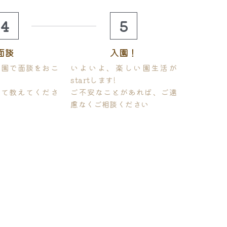
4
5
面談
入園！
育園で面談をおこ
いよいよ、楽しい園生活が
startします!
いて教えてくださ
ご不安なことがあれば、ご遠
慮なくご相談ください