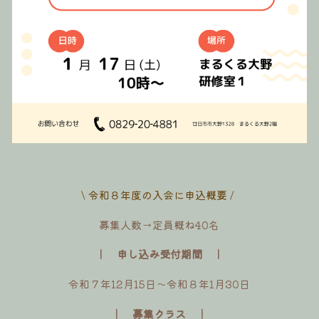
\ 令和８年度の入会に申込概要 / 
募集人数→定員概ね40名
｜　申し込み受付期間　｜
令和７年12月15日〜令和８年1月30日
｜　募集クラス　｜