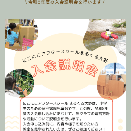
\ 令和8年度の入会説明会を行います / 
【にこぷらす】串戸保育園
募集中のプログラム
検索
【にこぷらす】宮島こども園
活動レポート
【にこぷらす】キッズサポートniconico
学校向け情報
活動を支援する
団体向け情報