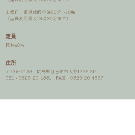
土曜日・長期休暇/7時30分〜18時
（延長利用最大19時30分まで）
定員
概ね40名
住所
〒739-0488　広島県廿日市市大野1328 2F
TEL：0829-20-4881　FAX：0829-20-4867