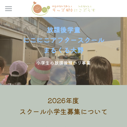
×
ブログカテゴリー
TOP
放課後学童
寄付のお願い
すべてのカテゴリ
にこにこアフタースクール
運営保育園
《自然学校》募集中プログラム
まるくる大野
理事長より
《自然学校》受付終了・プログラムレポート
【NPO】にこにこの森保育園
小学生の放課後預かり事業
【NPO】にこにこキッズくしど保育園
法人概要
理事長メッセージ
【NPO】ひだまり保育園
給食室より
【NPO】にこにこアフタースクールくしど
2026年度
ネイチャーフレンド自然学校
スクール小学生募集について
【NPO】にこにこアフタースクールおおの
Recruit
にこにこアドベンチャー教育プログラム
【NPO】ネイチャーフレンド自然学校
持ち物等のご案内
お問い合わせ